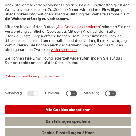
Anzeigen-AGB
Media-Daten
Newsletteranmeldung
Produktübersicht
ALLGEMEIN
FAQs
Impressum
Datenschutz
Nutzungsbedingungen
Stellenangebote C.H.BECK
C.H.BECK Literatur-Sachbuch-Wissenschaft