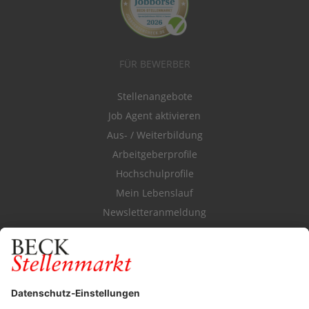
FÜR BEWERBER
Stellenangebote
Job Agent aktivieren
Aus- / Weiterbildung
Arbeitgeberprofile
Hochschulprofile
Mein Lebenslauf
Newsletteranmeldung
Durchsuchen Sie den Stellenkatalog
FÜR ARBEITGEBER
Stellenmarktpreise