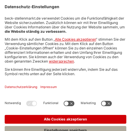
Bewerben
Job merken
Jobs für Erbrecht
Jobs für Volljurist
Jobs in Hamburg
Nach weiteren Jobs suchen
Veranstaltungen für Wirtschaftsrecht
Jetzt Job teilen
Zurück