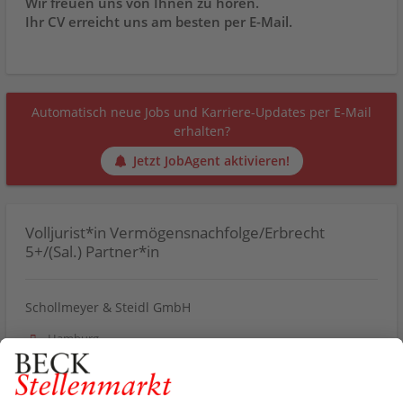
Wir freuen uns von Ihnen zu hören.
Ihr CV erreicht uns am besten per E-Mail.
Automatisch neue Jobs und Karriere-Updates per E-Mail
erhalten?
Jetzt JobAgent aktivieren!
Volljurist*in Vermögensnachfolge/Erbrecht
5+/(Sal.) Partner*in
Schollmeyer & Steidl GmbH
Hamburg
Angestellt, Vollzeit
Veröffentlicht am 23.07.2026