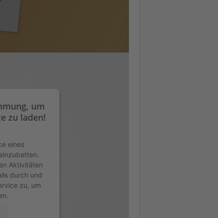
immung, um
e zu laden!
ce eines
 einzubetten.
en Aktivitäten
ails durch und
rvice zu, um
en.