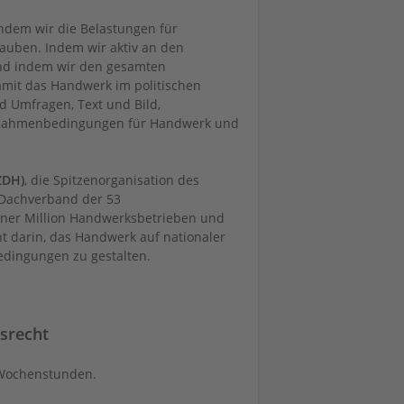
ndem wir die Belastungen für
auben. Indem wir aktiv an den
Und indem wir den gesamten
amit das Handwerk im politischen
d Umfragen, Text und Bild,
e Rahmenbedingungen für Handwerk und
ZDH)
, die Spitzenorganisation des
 Dachverband der 53
iner Million Handwerksbetrieben und
ht darin, das Handwerk auf nationaler
edingungen zu gestalten.
gsrecht
0 Wochenstunden.