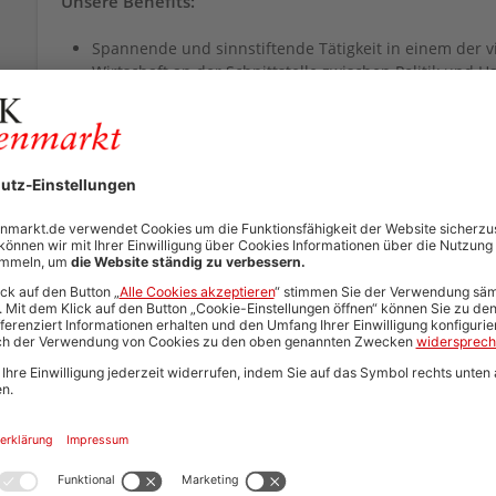
Unsere Benefits:
Spannende und sinnstiftende Tätigkeit in einem der 
Wirtschaft an der Schnittstelle zwischen Politik und 
Attraktive Vergütung
Möglichkeit zur mobilen Arbeit an 2 Tagen pro Woche
31 Tage Urlaub + zusätzlich frei an Weihnachten und S
Flexible Arbeitszeiten und faire Überstundenregelung
Betriebliche Altersversorgung
kostenloses Deutschlandticket
Mitarbeiterrabatte (Corporate Benefits)
Angebote zur Förderung der Work-Life-Balance (wie z
Individuelle Weiterbildungsmöglichkeiten
Klingt nach einem Match? Dann freuen wir uns auf Ihre B
Unterlagen bitte auf Vollständigkeit, sodass wir einen g
Ihren vollständigen Bewerbungsunterlagen zählen:
Motivationsschreiben
Lebenslauf
Abschluss- und Arbeitszeugnisse
weitere Qualifikationsnachweise