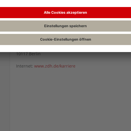
Kontakt:
Bei Fragen wenden Sie sich gern an Herrn Mohamed Hekal,
030-20619-204
Zentralverband des Deutschen Handwerks (ZDH)
Anton-Wilhelm-Amo-Straße 20/21
10117 Berlin
Internet:
www.zdh.de/karriere