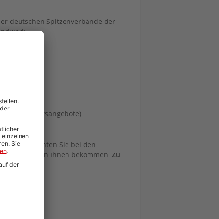
vier deutschen Spitzenverbände der
Handwerk
ilvester
.B. Gesundheitsangebote)
ewerbung! Achten Sie bei den
uten Eindruck von Ihnen bekommen.
Zu